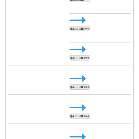
ДАЛЬШЕ>>>
ДАЛЬШЕ>>>
ДАЛЬШЕ>>>
ДАЛЬШЕ>>>