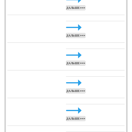
ДАЛЬШЕ>>>
ДАЛЬШЕ>>>
ДАЛЬШЕ>>>
ДАЛЬШЕ>>>
ДАЛЬШЕ>>>