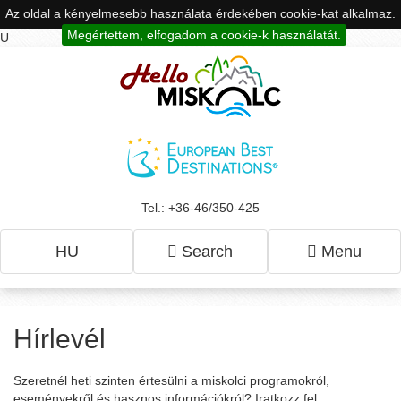
Az oldal a kényelmesebb használata érdekében cookie-kat alkalmaz.
Megértettem, elfogadom a cookie-k használatát.
U
Tel.: +36-46/350-425
HU
Search
Menu
Hírlevél
Szeretnél heti szinten értesülni a miskolci programokról,
eseményekről és hasznos információkról? Iratkozz fel