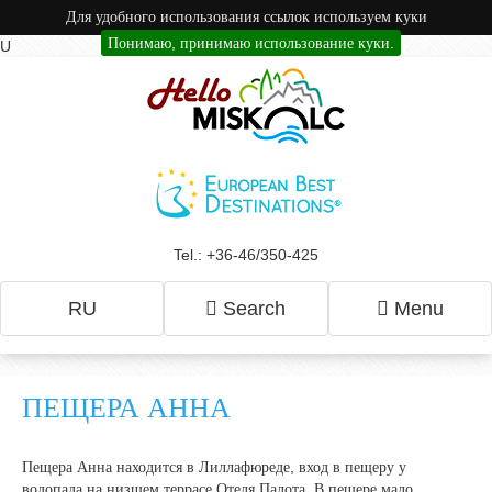
Для удобного использования ссылок используем куки
Понимаю, принимаю использование куки.
U
Tel.: +36-46/350-425
RU
Search
Menu
ПЕЩЕРА АННА
Пещера Анна находится в Лиллафюреде, вход в пещеру у
водопада на низшем террасе Отеля Палота. В пещере мало