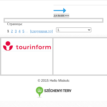
ДАЛЬШЕ>>>
Страницы:
1
2
3
4
5
...
[cледующая >>]
© 2015 Hello Miskolc