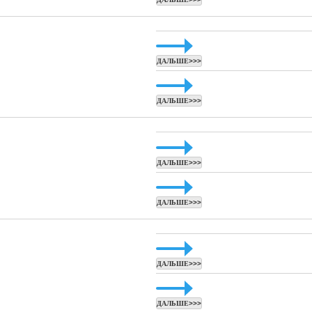
ДАЛЬШЕ>>>
ДАЛЬШЕ>>>
ДАЛЬШЕ>>>
ДАЛЬШЕ>>>
ДАЛЬШЕ>>>
ДАЛЬШЕ>>>