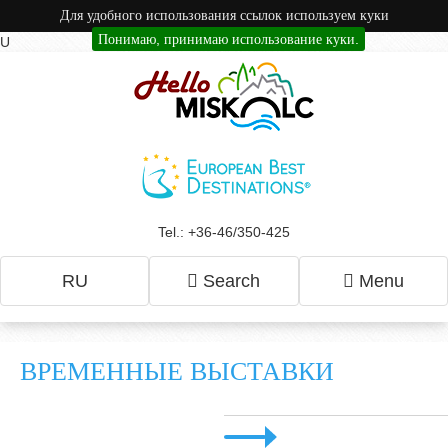
Для удобного использования ссылок используем куки
Понимаю, принимаю использование куки.
U
Tel.: +36-46/350-425
RU
Search
Menu
ВРЕМЕННЫЕ ВЫСТАВКИ