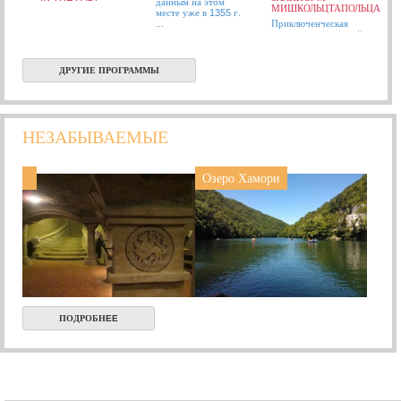
данным на этом
МИШКОЛЬЦТАПОЛЬЦА
месте уже в 1355 г.
...
Приключенческая
купальня и открытый
бассейн ...
ДРУГИЕ ПРОГРАММЫ
НЕЗАБЫВАЕМЫЕ
Озеро Хамори
ПОДРОБНEE