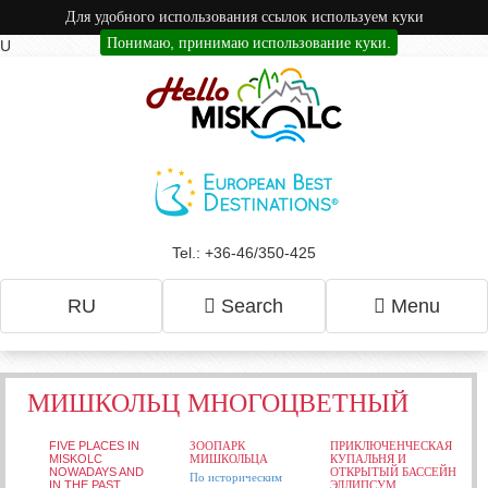
Для удобного использования ссылок используем куки
Понимаю, принимаю использование куки.
U
Tel.: +36-46/350-425
RU
Search
Menu
МИШКОЛЬЦ МНОГОЦВЕТНЫЙ
FIVE PLACES IN
ЗООПАРК
ПРИКЛЮЧЕНЧЕСКАЯ
MISKOLC
МИШКОЛЬЦА
КУПАЛЬНЯ И
NOWADAYS AND
ОТКРЫТЫЙ БАССЕЙН
По историческим
IN THE PAST
ЭЛЛИПСУМ