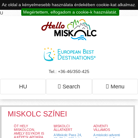
Az oldal a kényelmesebb használata érdekében cookie-kat alkalmaz.
Megértettem, elfogadom a cookie-k használatát.
U
Tel.: +36-46/350-425
HU
Search
Menu
MISKOLC SZÍNEI
ÖT HELY
MISKOLCI
ADVENTI
MISKOLCON,
ÁLLATKERT
VILLAMOS
AMELY EGYKOR IS
A Miskolc Pass 24,
A miskolci adventi
A KÉPESLAPOKRA