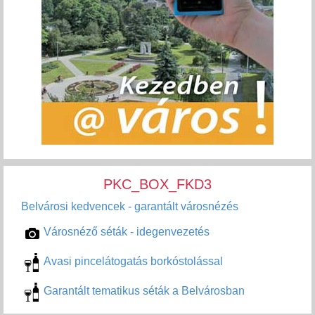
PKC_BOX_FKD3
Belvárosi kedvencek - garantált városnézés
Városnéző séták - idegenvezetés
Avasi pincelátogatás borkóstolással
Garantált tematikus séták a Belvárosban