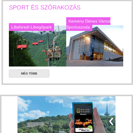
SPORT ÉS SZÓRAKOZÁS
Kemény Dénes Városi
Lillafüredi Libegőpark
Sportuszoda
MÉG TÖBB