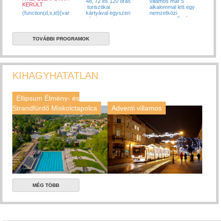
48, 72 és 120 órás
villamos már 5
KERÜLT
turisztikai
alkalommal lett egy
(function(d,s,id){var
kártyával egyszeri
nemzetközi
...
alkalommal ...
versenyen Európa
...
TOVÁBBI PROGRAMOK
KIHAGYHATATLAN
Ellipsum Élmény- és
Strandfürdő Miskolctapolca
Adventi villamos
MÉG TÖBB