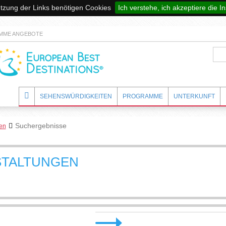
utzung der Links benötigen Cookies
Ich verstehe, ich akzeptiere die In
ME ANGEBOTE
SEHENSWÜRDIGKEITEN
PROGRAMME
UNTERKUNFT
Suchergebnisse
gen
STALTUNGEN