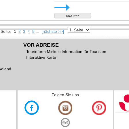
NEXT>>>
Seite:
1
2
3
4
5
...
[nächste >>]
VOR ABREISE
Tourinform Miskolc Information für Touristen
Interaktive Karte
yoland
Folgen Sie uns