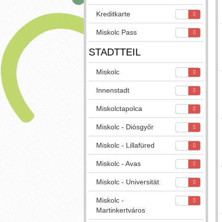
Kreditkarte
Miskolc Pass
STADTTEIL
Miskolc
Innenstadt
Miskolctapolca
Miskolc - Diósgyőr
Miskolc - Lillafüred
Miskolc - Avas
Miskolc - Universität
Miskolc -
Martinkertváros