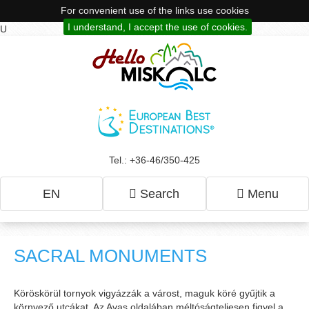
For convenient use of the links use cookies
I understand, I accept the use of cookies.
U
Tel.: +36-46/350-425
EN
Search
Menu
SACRAL MONUMENTS
Köröskörül tornyok vigyázzák a várost, maguk köré gyűjtik a
környező utcákat. Az Avas oldalában méltóságteljesen figyel a