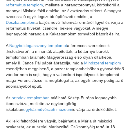
református templom
, mellette a harangtoronnyal, köröskörül a
mennyei Miskolc földi emléke, az évszázados sírkert. A magyar
szecesszió egyik legszebb építészeti emléke, a
Deszkatemplom
a baljós nevű Tetemvár ormáról figyel és várja a
református híveket, csendre, békére vágyókat. A megye
legnagyobb harangja a Kakastemplom tornyából bátorít és int.
A
Nagyboldogasszony templomot
a ferences szerzetesek
„kistestvérei”, a minoriták alapították, a kéttornyú barokk
templomban található Magyarország első olyan oltárképe,
amely II. János Pál pápát ábrázolja, míg a
Mindszenti templom
csendjében megpihenő, a pazar templombelsőben gyönyörködő
vándor nem is sejti, hogy a valamikori ispotályosok templomát
maga Ferenc József is meglátogatta, az egyik torony pedig az ő
adományából épült.
Az
ortodox templomban
található Közép-Európa legnagyobb
ikonosztáza, mellette az egykori görög
iskolában
egyházművészeti múzeum
is várja az érdeklődőket.
Aki lelki feltöltődésre vágyik, bejárhatja a Mária út miskolci
szakaszát, az ausztriai Mariazelltől Csíksomlyóig tartó út 18