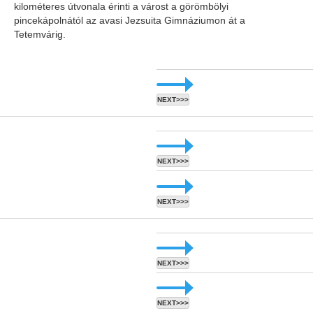
kilométeres útvonala érinti a várost a görömbölyi
pincekápolnától az avasi Jezsuita Gimnáziumon át a
Tetemvárig.
NEXT>>>
NEXT>>>
NEXT>>>
NEXT>>>
NEXT>>>