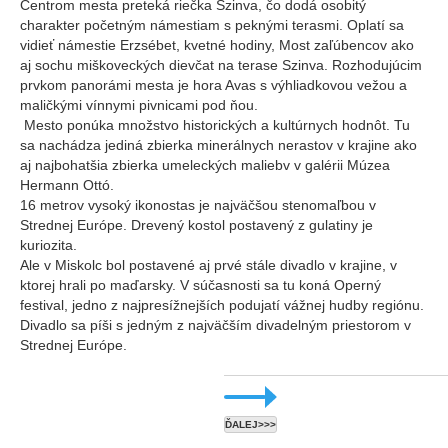
Centrom mesta preteká riečka Szinva, čo dodá osobitý
charakter početným námestiam s peknými terasmi. Oplatí sa
vidieť námestie Erzsébet, kvetné hodiny, Most zaľúbencov ako
aj sochu miškoveckých dievčat na terase Szinva. Rozhodujúcim
prvkom panorámi mesta je hora Avas s výhliadkovou vežou a
maličkými vínnymi pivnicami pod ňou.
Mesto ponúka množstvo historických a kultúrnych hodnôt. Tu
sa nachádza jediná zbierka minerálnych nerastov v krajine ako
aj najbohatšia zbierka umeleckých maliebv v galérii Múzea
Hermann Ottó.
16 metrov vysoký ikonostas je najväčšou stenomaľbou v
Strednej Európe. Drevený kostol postavený z gulatiny je
kuriozita.
Ale v Miskolc bol postavené aj prvé stále divadlo v krajine, v
ktorej hrali po maďarsky. V súčasnosti sa tu koná Operný
festival, jedno z najpresížnejších podujatí vážnej hudby regiónu.
Divadlo sa píši s jedným z najväčším divadelným priestorom v
Strednej Európe.
ĎALEJ>>>