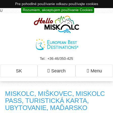
Pre pohodlné používanie odkazu používajte cookies
Rozumiem, akceptujem používanie Cookies
U
Tel.: +36-46/350-425
SK
Search
Menu
MISKOLC, MIŠKOVEC, MISKOLC
PASS, TURISTICKÁ KARTA,
UBYTOVANIE, MAĎARSKO