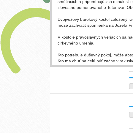
smútiacich a pripomínajúcich minulosť m
zlovestne pomenovaného Tetemvár. Ob
Dvojvežový barokový kostol založený rádo
môže zachvátiť spomienka na Jozefa Fran
V kostole pravoslávnych veriacich sa na
cirkevného umenia.
Kto potrebuje duševný pokoj, môže abso
Kto má chuť na celú púť začne v rakúsko