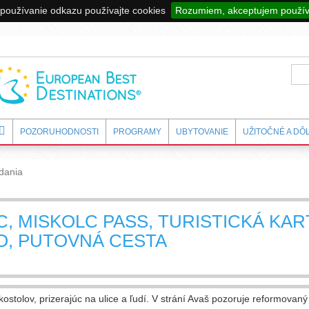
používanie odkazu používajte cookies
Rozumiem, akceptujem použív
POZORUHODNOSTI
PROGRAMY
UBYTOVANIE
UŽITOČNÉ A DÔ
dania
, MISKOLC PASS, TURISTICKÁ KAR
O, PUTOVNÁ CESTA
ostolov, prizerajúc na ulice a ľudí. V strání Avaš pozoruje reformovan