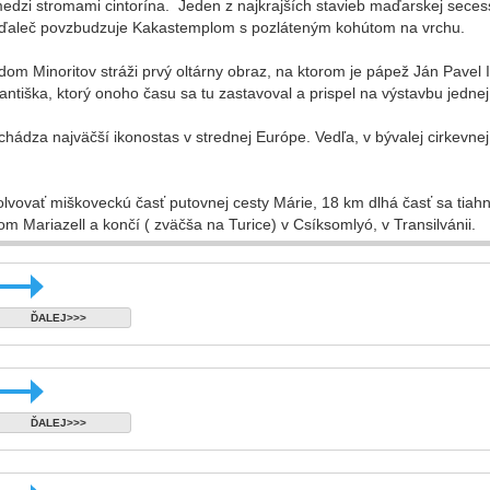
edzi stromami cintorína. Jeden z najkrajších stavieb maďarskej secess
ďaleč povzbudzuje Kakastemplom s pozláteným kohútom na vrchu.
m Minoritov stráži prvý oltárny obraz, na ktorom je pápež Ján Pavel II
tiška, ktorý onoho času sa tu zastavoval a prispel na výstavbu jednej
chádza najväčší ikonostas v strednej Európe. Vedľa, v bývalej cirkev
lvovať miškoveckú časť putovnej cesty Márie, 18 km dlhá časť sa tia
m Mariazell a končí ( zväčša na Turice) v Csíksomlyó, v Transilvánii.
ĎALEJ>>>
ĎALEJ>>>