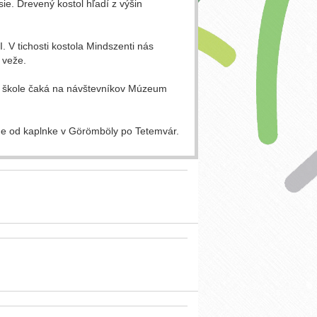
ie. Drevený kostol hľadí z výšin
. V tichosti kostola Mindszenti nás
 veže.
nej škole čaká na návštevníkov Múzeum
hne od kaplnke v Görömböly po Tetemvár.