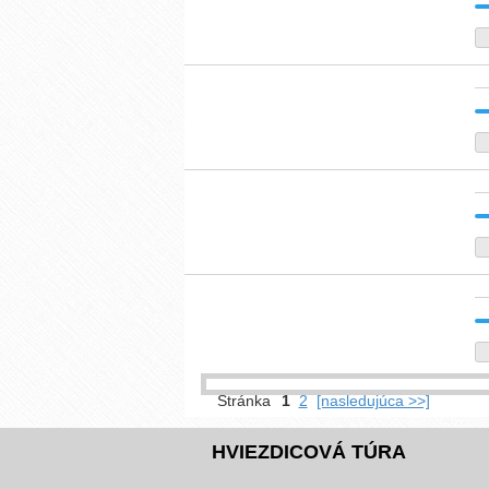
Stránka
1
2
[nasledujúca >>]
HVIEZDICOVÁ TÚRA