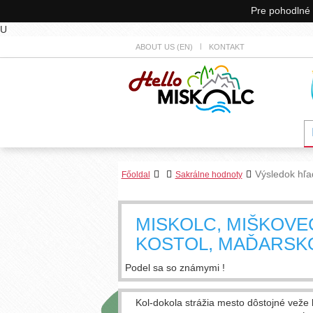
Pre pohodlné 
U
ABOUT US (EN)
KONTAKT
Výsledok hľa
Főoldal
Sakrálne hodnoty
MISKOLC, MIŠKOVEC
KOSTOL, MAĎARSK
Podel sa so známymi !
Kol-dokola strážia mesto dôstojné veže k