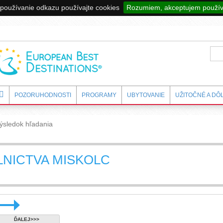
používanie odkazu používajte cookies
Rozumiem, akceptujem použív
POZORUHODNOSTI
PROGRAMY
UBYTOVANIE
UŽITOČNÉ A DÔ
ýsledok hľadania
LNICTVA MISKOLC
ĎALEJ>>>