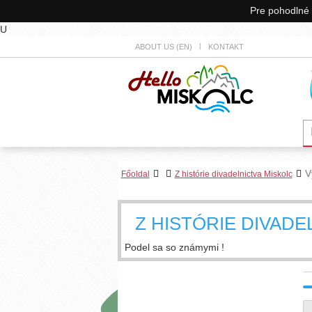
Pre pohodlné 
U
ABOUT US (EN)
KONTAKT
V
Főoldal
Z histórie divadelnictva Miskolc
Z HISTÓRIE DIVADE
Podel sa so známymi !