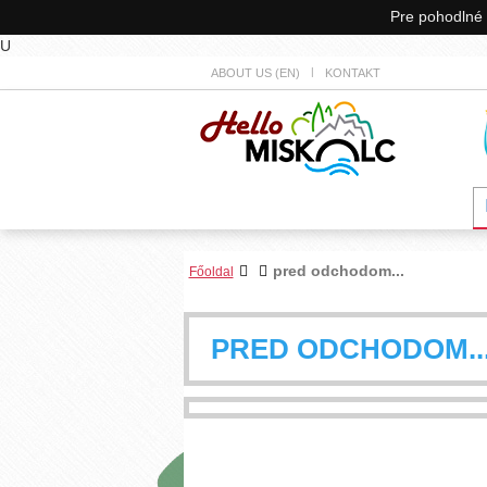
Pre pohodlné 
U
ABOUT US (EN)
KONTAKT
pred odchodom...
Főoldal
PRED ODCHODOM..