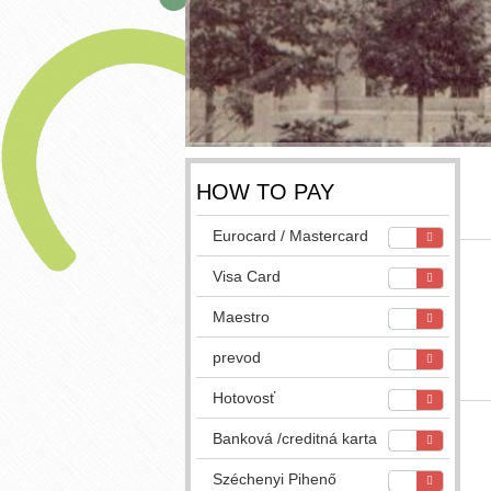
HOW TO PAY
Eurocard / Mastercard
Visa Card
Maestro
prevod
Hotovosť
Banková /creditná karta
Széchenyi Pihenő