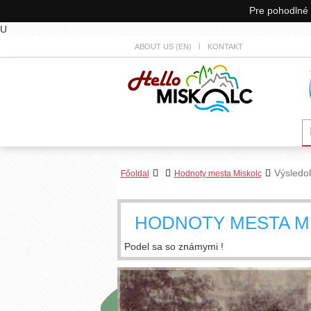
Pre pohodlné 
U
ABOUT US (EN)
KONTAKT
Výsledo
Főoldal
Hodnoty mesta Miskolc
HODNOTY MESTA M
Podel sa so známymi !