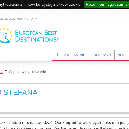
tkowania z linków korzystaj z plików cookie.
Rozumiem, zgadzam się
PROGRAMOWE OFERTY
ZWIEDZANIE
PROGRAMY
NOCLE
Wyniki wyszukiwania
ana
O STEFANA
e jaskini, które można zwiedzać. Obok ogrodów wiszących położona jest j
a), którą nazywają dziurą psa. Według legendy powyżej Kalwari znajdow