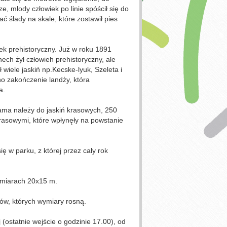
 młody człowiek po linie spóścił się do
ć ślady na skale, które zostawił pies
ek prehistoryczny. Już w roku 1891
ch żył człowieh prehistoryczny, ale
 wiele jaskiń np.Kecske-lyuk, Szeleta i
no zakończenie landży, która
a.
ama należy do jaskiń krasowych, 250
rasowymi, które wpłynęły na powstanie
ę w parku, z której przez cały rok
ymiarach 20x15 m.
tów, których wymiary rosną.
 (ostatnie wejście o godzinie 17.00), od