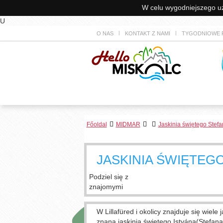
W celu wygodniejszego uży
U
O NAS
KONTAKT Z NAMI
TYGODNIOWE 
Főoldal
MIDMAR
Jaskinia świętego Stef
JASKINIA ŚWIĘTEG
Podziel się z
znajomymi
W Lillafüred i okolicy znajduje się wiel
znana jaskinia świętego Istvána(Stefan