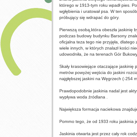
którego w 1913-tym roku wpadł pies. Po 
wgłębienia i uratował psa. W ten sposób 
próbujący się wdrapać do góry.
Pierwszą osobą,która obeszła jaskinię b
podczas budowy budynku Barsony znaleźi
oficjalna teza tego nie przyjęła, dlateg
wiele innych, w których znalazł kości n
udowodniła, że na terenach Gór Bukowyc
Skały krasowiejące otaczające jaskinię
metrów powyżej wejścia do jaskini rozc
najgłębszej jaskini na Węgrzech (-254 
Prawdopodobnie jaskinia nadal jest aktyw
wypływa woda źródlana .
Największa formacja naciekowa znajduj
Pommo tego, że od 1933 roku jaskinia je
Jaskinia otwarta jest przez cały rok cod