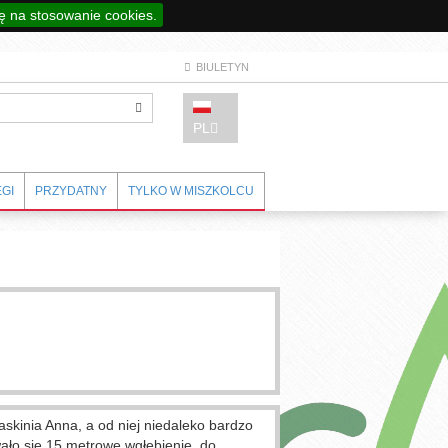
 na stosowanie cookies.
BIULETYN
PL
GI
PRZYDATNY
TYLKO W MISZKOLCU
askinia Anna, a od niej niedaleko bardzo
ało się 15 metrowe wgłębienie, do