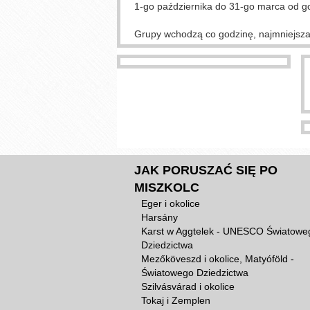
1-go października do 31-go marca od god
Grupy wchodzą co godzinę, najmniejsza 
JAK PORUSZAĆ SIĘ PO
MISZKOLC
Eger i okolice
Harsány
Karst w Aggtelek - UNESCO Światowe
Dziedzictwa
Mezőköveszd i okolice, Matyóföld -
Światowego Dziedzictwa
Szilvásvárad i okolice
Tokaj i Zemplen