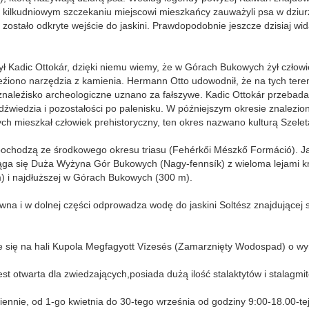
kilkudniowym szczekaniu miejscowi mieszkańcy zauważyli psa w dziurze,
zostało odkryte wejście do jaskini. Prawdopodobnie jeszcze dzisiaj wida
ył Kadic Ottokár, dzięki niemu wiemy, że w Górach Bukowych żył człowi
ono narzędzia z kamienia. Hermann Otto udowodnił, że na tych terene
o znaleźisko archeologiczne uznano za fałszywe. Kadic Ottokár przebadał
iedźwiedzia i pozostałości po palenisku. W późniejszym okresie znalezio
h mieszkał człowiek prehistoryczny, ten okres nazwano kulturą Szelet
 pochodzą ze środkowego okresu triasu (Fehérkői Mészkő Formáció). J
iąga się Duża Wyżyna Gór Bukowych (Nagy-fennsík) z wieloma lejami k
m) i najdłuższej w Górach Bukowych (300 m).
na i w dolnej części odprowadza wodę do jaskini Soltész znajdującej si
e się na hali Kupola Megfagyott Vízesés (Zamarznięty Wodospad) o w
st otwarta dla zwiedzających,posiada dużą ilość stalaktytów i stalagmi
ziennie, od 1-go kwietnia do 30-tego września od godziny 9:00-18.00-tej