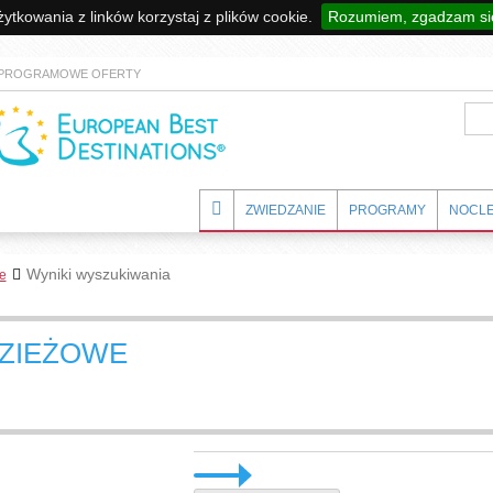
tkowania z linków korzystaj z plików cookie.
Rozumiem, zgadzam się
PROGRAMOWE OFERTY
ZWIEDZANIE
PROGRAMY
NOCLE
Wyniki wyszukiwania
e
ZIEŻOWE