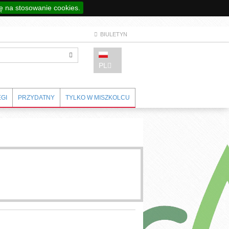
 na stosowanie cookies.
BIULETYN
PL
GI
PRZYDATNY
TYLKO W MISZKOLCU