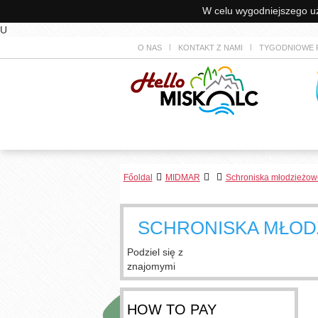
W celu wygodniejszego uży
U
O NAS
KONTAKT Z NAMI
TYGODNIOWE 
Főoldal
MIDMAR
Schroniska młodzieżow
SCHRONISKA MŁOD
Podziel się z
znajomymi
HOW TO PAY