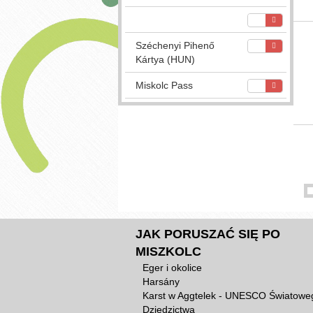
Széchenyi Pihenő
Kártya (HUN)
Miskolc Pass
JAK PORUSZAĆ SIĘ PO
MISZKOLC
Eger i okolice
Harsány
Karst w Aggtelek - UNESCO Światowe
Dziedzictwa