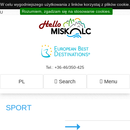
W celu wygodniejszego użytkowania z linków korzystaj z plików cookie.
Rozumiem, zgadzam się na stosowanie cookies.
U
Tel.: +36-46/350-425
PL
Search
Menu
SPORT