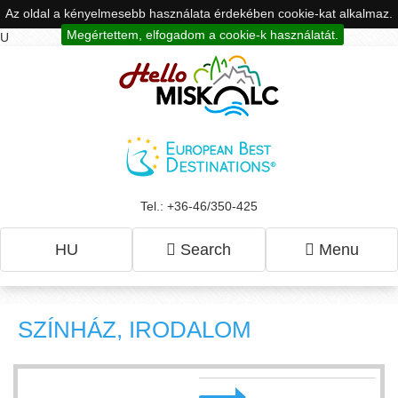
Az oldal a kényelmesebb használata érdekében cookie-kat alkalmaz.
Megértettem, elfogadom a cookie-k használatát.
U
Tel.: +36-46/350-425
HU
Search
Menu
SZÍNHÁZ, IRODALOM