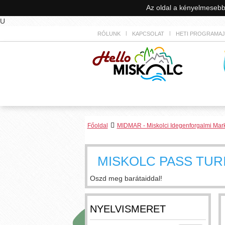
Az oldal a kényelmesebb
U
RÓLUNK
KAPCSOLAT
HETI PROGRAMA
Főoldal
MIDMAR - Miskolci Idegenforgalmi Marke
MISKOLC PASS TURI
Oszd meg barátaiddal!
NYELVISMERET