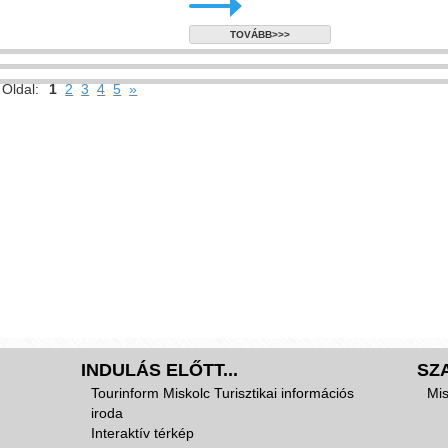
TOVÁBB>>>
Oldal:
1
2
3
4
5
»
INDULÁS ELŐTT...
SZ
Tourinform Miskolc Turisztikai információs
Mis
iroda
Interaktív térkép