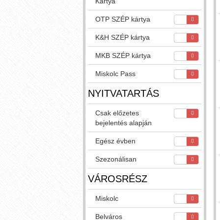
Kártya
OTP SZÉP kártya
K&H SZÉP kártya
MKB SZÉP kártya
Miskolc Pass
NYITVATARTÁS
Csak előzetes
bejelentés alapján
Egész évben
Szezonálisan
VÁROSRÉSZ
Miskolc
Belváros