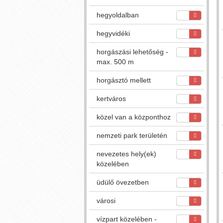
hegyoldalban
hegyvidéki
horgászási lehetőség -
max. 500 m
horgásztó mellett
kertváros
közel van a központhoz
nemzeti park területén
nevezetes hely(ek)
közelében
üdülő övezetben
városi
vízpart közelében -