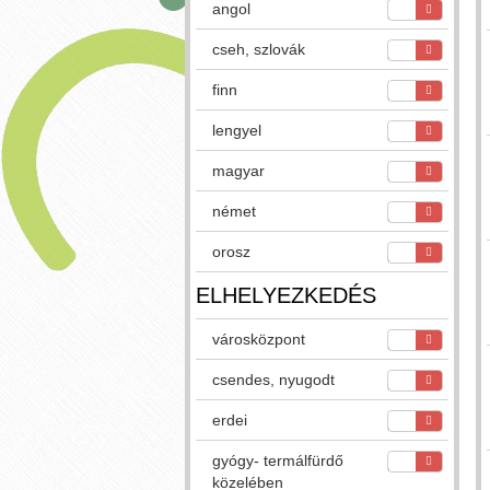
angol
cseh, szlovák
finn
lengyel
magyar
német
orosz
ELHELYEZKEDÉS
városközpont
csendes, nyugodt
erdei
gyógy- termálfürdő
közelében