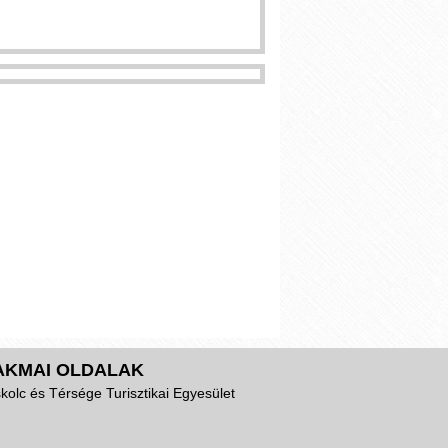
AKMAI OLDALAK
kolc és Térsége Turisztikai Egyesület