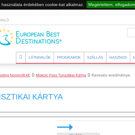
 használata érdekében cookie-kat alkalmaz.
Megértettem, elfogadom 
JÁNLÓ
LÁTNIVALÓK
PROGRAMOK
SZÁLLÁS
HASZNOS
Keresés eredménye
ting Nonprofit kft.
Miskolc Pass Turisztikai Kártya
SZTIKAI KÁRTYA